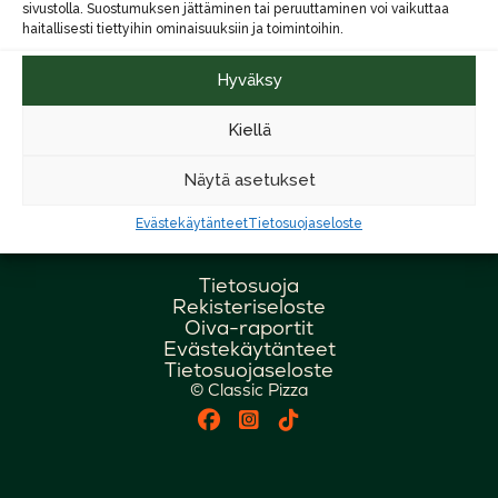
jokainen vierailu on hetki
sivustolla. Suostumuksen jättäminen tai peruuttaminen voi vaikuttaa
omassa kuplassa.
haitallisesti tiettyihin ominaisuuksiin ja toimintoihin.
Hyväksy
Kampanjat
Menu
Kiellä
Tarina
Työpaikat
Näytä asetukset
Palaute
Evästekäytänteet
Tietosuojaseloste
Tietosuoja
Rekisteriseloste
Oiva-raportit
Evästekäytänteet
Tietosuojaseloste
© Classic Pizza