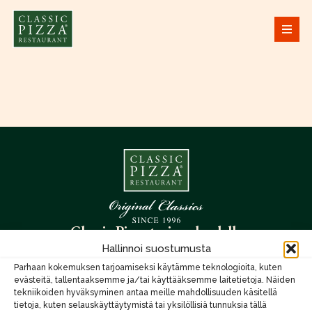
Classic Pizza
tarjoaa huolella
valmistettuja premium-luokan
Hallinnoi suostumusta
pizzoja laadukkaista raaka-
Parhaan kokemuksen tarjoamiseksi käytämme teknologioita, kuten
aineista rennossa ympäristössä,
evästeitä, tallentaaksemme ja/tai käyttääksemme laitetietoja. Näiden
tekniikoiden hyväksyminen antaa meille mahdollisuuden käsitellä
jossa klassikot saavat loistaa ja
tietoja, kuten selauskäyttäytymistä tai yksilöllisiä tunnuksia tällä