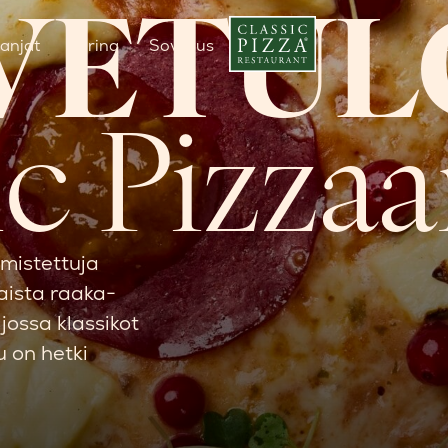
VETUL
anjat
Tarina
Sovellus
P
ic Pizza
lmistettuja
aista raaka-
jossa klassikot
u on hetki