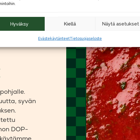
mintoihin.
Hyväksy
Kiellä
Näytä asetukset
Evästekäytänteet
Tietosuojaseloste
t
ohjalle.
uutta, syvän
uksen.
tettu
anon DOP-
a käytämme