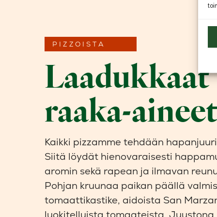
toi
PIZZOISTA
Laadukkaat
raaka-ainee
Kaikki pizzamme tehdään hapanjuurip
Siitä löydät hienovaraisesti happam
aromin sekä rapean ja ilmavan reun
Pohjan kruunaa paikan päällä valmis
tomaattikastike, aidoista San Marz
luokitelluista tomaateista. Juuston