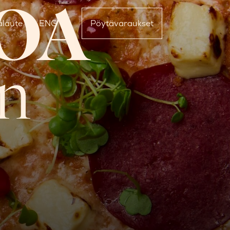
OA
alaute
ENG
Pöytävaraukset
an