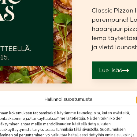
Classic Pizzan 
parempana! Lo
hapanjuuripizza
lempitäytettäs
ja vietä lounas
Lue lisää
Hallinnoi suostumusta
haan kokemuksen tarjoamiseksi käytämme teknologioita, kuten evästeitä,
lentaaksemme ja/tai käyttääksemme laitetietoja. Näiden tekniikoiden
äksyminen antaa meille mahdollisuuden käsitellä tietoja, kuten
auskäyttäytymistä tai yksilöllisiä tunnuksia tällä sivustolla. Suostumuksen
täminen tai peruuttaminen voi vaikuttaa haitallisesti tiettyihin ominaisuuksiin ja