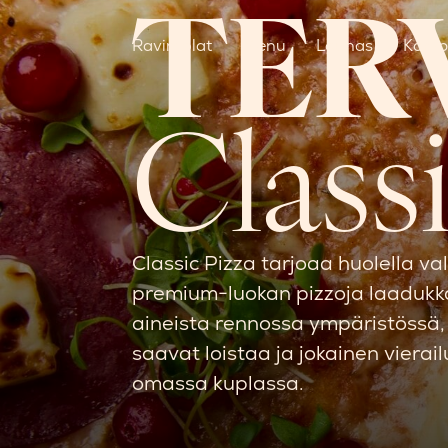
TER
Ravintolat
Menu
Lounas
Kamp
Class
Classic Pizza tarjoaa huolella va
premium-luokan pizzoja laadukk
aineista rennossa ympäristössä, 
saavat loistaa ja jokainen vierail
omassa kuplassa.