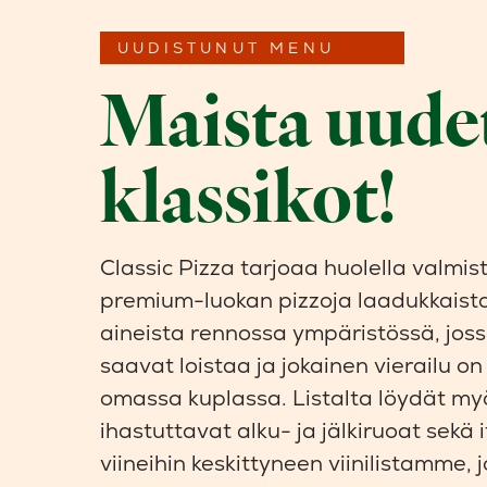
UUDISTUNUT MENU
Maista uude
klassikot!
Classic Pizza tarjoaa huolella valmis
premium-luokan pizzoja laadukkaist
aineista rennossa ympäristössä, joss
saavat loistaa ja jokainen vierailu on
omassa kuplassa. Listalta löydät my
ihastuttavat alku- ja jälkiruoat sekä it
viineihin keskittyneen viinilistamme, 