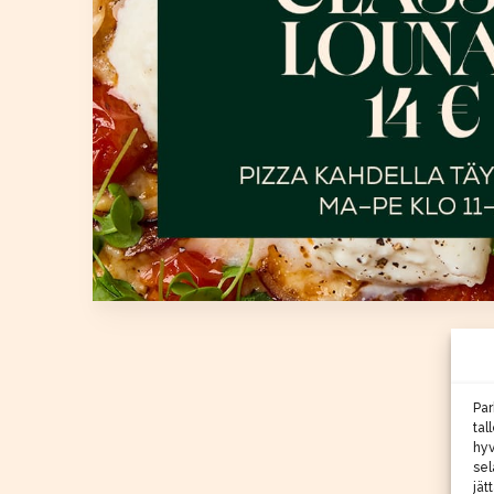
Par
tal
hyv
sel
jät