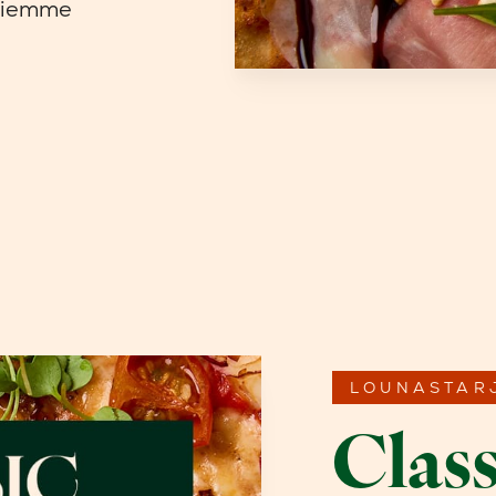
ksiemme
LOUNASTAR
Class