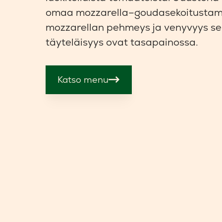
omaa mozzarella–goudasekoitustam
mozzarellan pehmeys ja venyvyys s
täyteläisyys ovat tasapainossa.
Katso menu