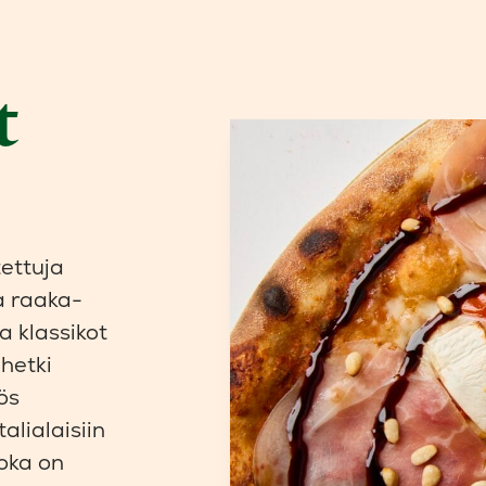
t
tettuja
a raaka-
a klassikot
 hetki
ös
alialaisiin
joka on